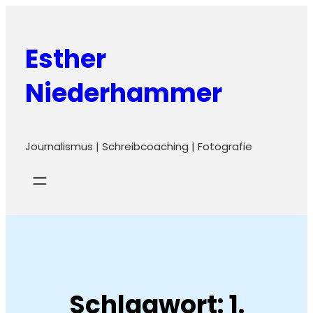
Zum
Inhalt
Esther
springen
Niederhammer
Journalismus | Schreibcoaching | Fotografie
Schlagwort:
1.