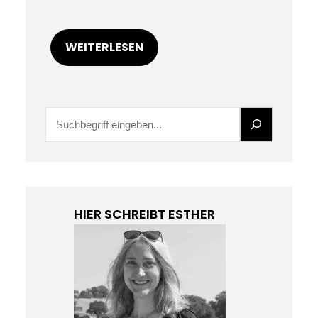
WEITERLESEN
S
u
c
h
e
HIER SCHREIBT ESTHER