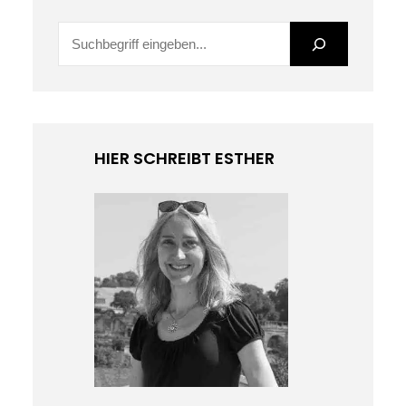
S
u
c
h
e
HIER SCHREIBT ESTHER