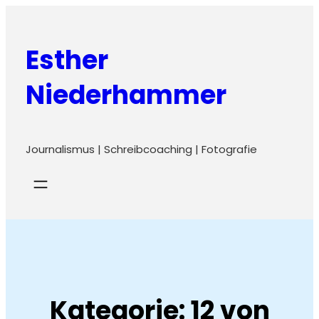
Zum
Inhalt
Esther
springen
Niederhammer
Journalismus | Schreibcoaching | Fotografie
Kategorie:
12 von