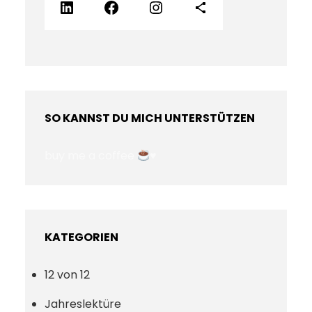
LinkedIn
Facebook
Instagram
Teilen-Icon
SO KANNST DU MICH UNTERSTÜTZEN
buy me a coffee
♥️
KATEGORIEN
12 von 12
Jahreslektüre