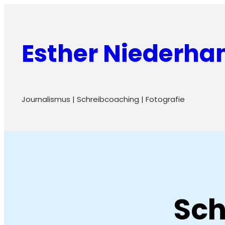
Zum
Inhalt
Esther Niederh
springen
Journalismus | Schreibcoaching | Fotografie
Sch