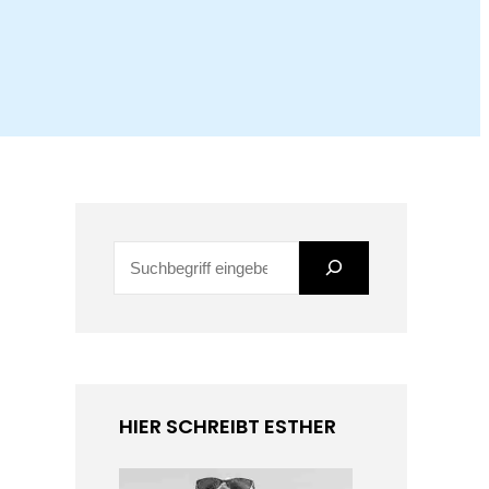
S
u
c
h
e
HIER SCHREIBT ESTHER