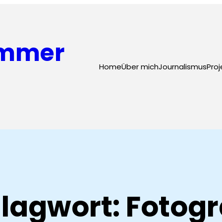
ammer
Home
Über mich
Journalismus
Proj
lagwort:
Fotogr