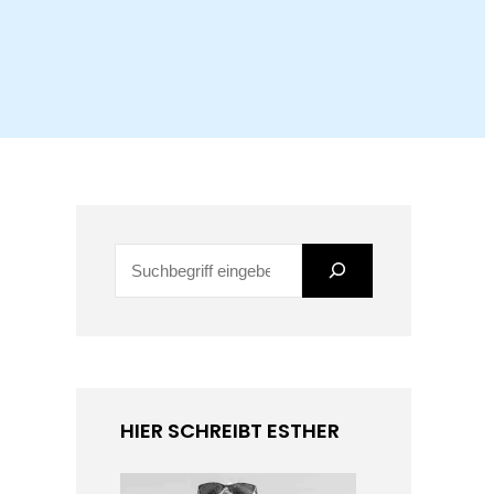
S
u
c
h
e
HIER SCHREIBT ESTHER