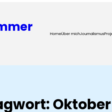
ammer
Home
Über mich
Journalismus
Proj
agwort:
Oktober