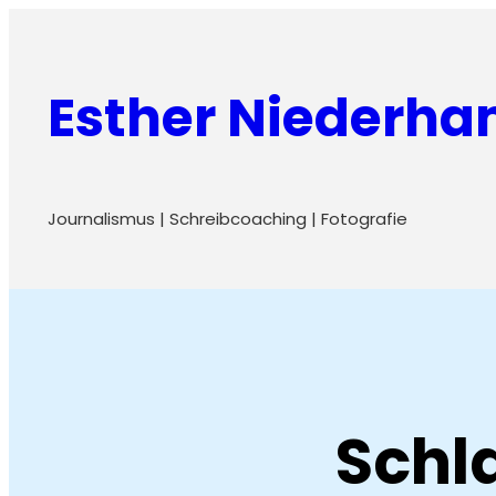
Zum
Inhalt
Esther Niederh
springen
Journalismus | Schreibcoaching | Fotografie
Schl