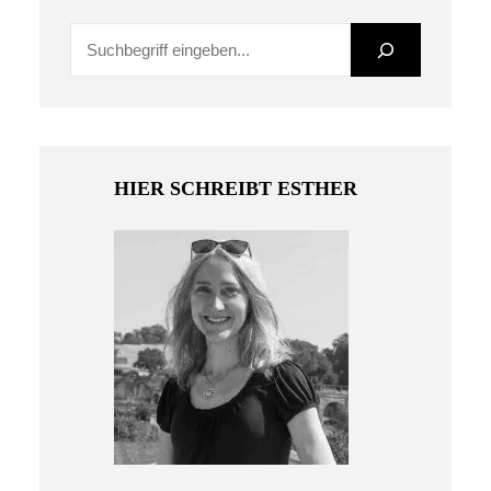
S
u
c
h
e
HIER SCHREIBT ESTHER