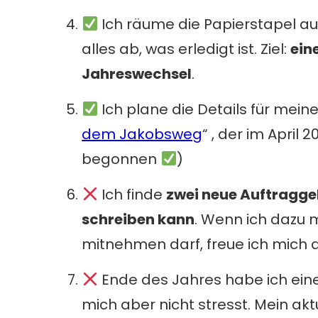
Ich räume die Papierstapel a
alles ab, was erledigt ist. Ziel:
ein
Jahreswechsel
.
Ich plane die Details für mein
dem Jakobsweg
“ , der im April 
begonnen
)
Ich finde
zwei neue Auftraggeb
schreiben kann
. Wenn ich dazu
mitnehmen darf, freue ich mich d
Ende des Jahres habe ich ein
mich aber nicht stresst. Mein akt