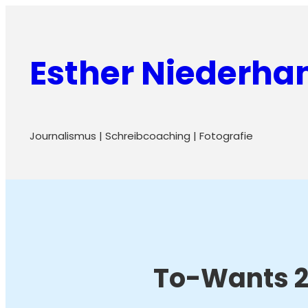
Zum
Inhalt
Esther Niederh
springen
Journalismus | Schreibcoaching | Fotografie
To-Wants 2