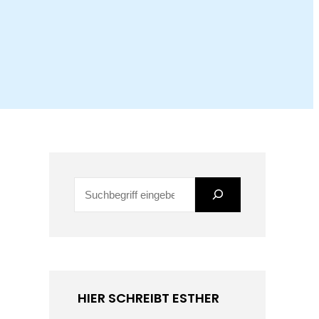
S
u
c
h
e
HIER SCHREIBT ESTHER