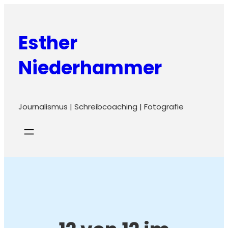
Zum
Inhalt
Esther
springen
Niederhammer
Journalismus | Schreibcoaching | Fotografie