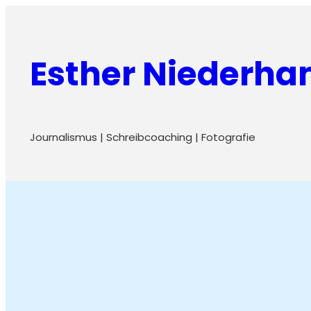
Zum
Inhalt
Esther Niederh
springen
Journalismus | Schreibcoaching | Fotografie