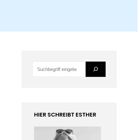
S
u
c
h
e
HIER SCHREIBT ESTHER