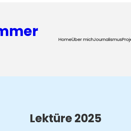
ammer
Home
Über mich
Journalismus
Proj
Lektüre 2025