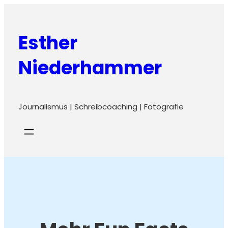
Zum
Inhalt
Esther
springen
Niederhammer
Journalismus | Schreibcoaching | Fotografie